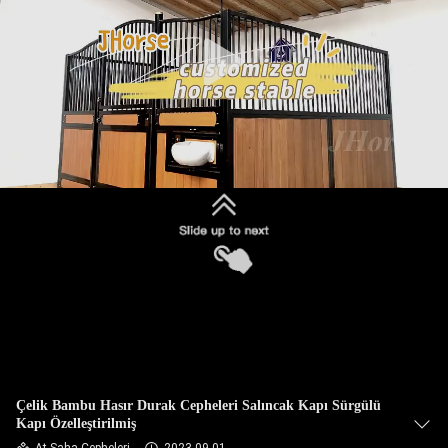
KONTROL
BIZIMLE
ILETIŞIME
GEÇIN
BIR
TEKLIF
ISTEĞI
SITE
HARITASI
Çelik Bambu Hasır Durak Cepheleri Salıncak Kapı Sürgülü
Kapı Özelleştirilmiş
GIZLILIK