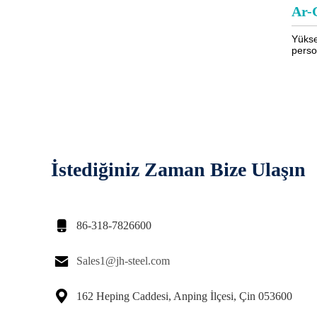
Ar-
Yükse
perso
İstediğiniz Zaman Bize Ulaşın

86-318-7826600

Sales1@jh-steel.com

162 Heping Caddesi, Anping İlçesi, Çin 053600