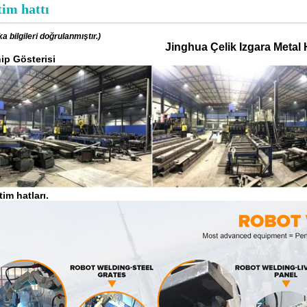
im hattı
ka bilgileri doğrulanmıştır.)
Jinghua Çelik Izgara Metal 
ip Gösterisi
tim hatları.