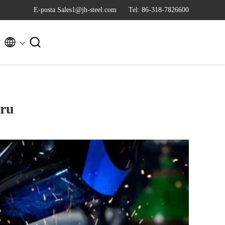
E-posta Sales1@jh-steel.com
Tel: 86-318-7826600


uru