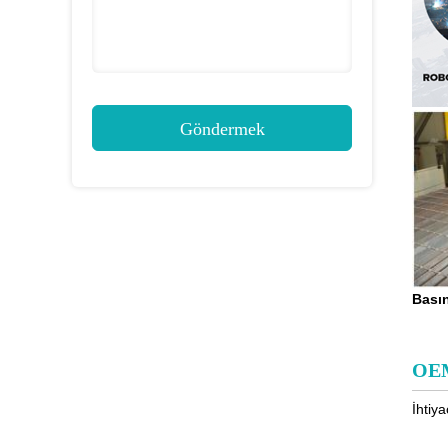
Göndermek
Bası
OE
İhtiy