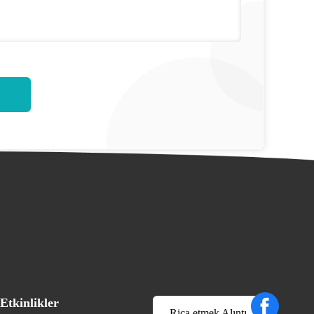
Etkinlikler
Rica etmek Alıntı