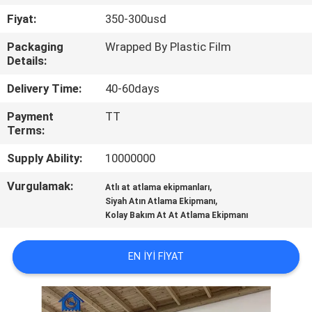
KONTROL
Fiyat:
350-300usd
Packaging
Wrapped By Plastic Film
BIZIMLE
Details:
ILETIŞIME
Delivery Time:
40-60days
GEÇIN
Payment
TT
Terms:
BIR
Supply Ability:
10000000
TEKLIF
Vurgulamak:
,
Atlı at atlama ekipmanları
ISTEĞI
,
Siyah Atın Atlama Ekipmanı
Kolay Bakım At At Atlama Ekipmanı
SITEMAP
EN IYI FIYAT
GIZLILIK
POLITIKASI