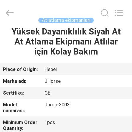
donwel
metal
products
co.,
ltd..
At atlama ekipmanları
All
Rights
Yüksek Dayanıklılık Siyah At
EV
Reserved.
At Atlama Ekipmanı Atlılar
ÜRÜN:%
için Kolay Bakım
S
Place of Origin:
Hebei
HAKKIMIZDA
Marka adı:
JHorse
Sertifika:
CE
FABRIKA
Model
Jump-3003
TURU
numarası:
Minimum Order
1pcs
KALITE
Quantity: