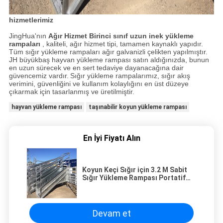
hizmetlerimiz
JingHua'nın
Ağır Hizmet Birinci sınıf uzun inek yükleme
rampaları
, kaliteli, ağır hizmet tipi, tamamen kaynaklı yapıdır.
Tüm sığır yükleme rampaları ağır galvanizli çelikten yapılmıştır.
JH büyükbaş hayvan yükleme rampası satın aldığınızda, bunun
en uzun sürecek ve en sert tedaviye dayanacağına dair
güvencemiz vardır.
Sığır yükleme rampalarımız, sığır akış
verimini, güvenliğini ve kullanım kolaylığını en üst düzeye
çıkarmak için tasarlanmış ve üretilmiştir.
hayvan yükleme rampası
taşınabilir koyun yükleme rampası
En İyi Fiyatı Alın
Koyun Keçi Sığır için 3.2 M Sabit
Sığır Yükleme Rampası Portatif
Sığır Yükleme Rampası
Devam et