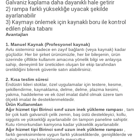
Galvaniz kaplama daha dayanıklı hale getirir
2) rampa farklı yüksekliğe uyacak şekilde
ayarlanabilir
3) Kaymayı önlemek için kaynaklı boru ile kontrol
edilen plaka tabanı
Avantajları
1. Manuel Kaynak (Profesyonel kaynak)
Avlu sisteminiz sadece en zayıf bağlantı (veya kaynak) kadar
güçlüdür.
Her bir şirket ürünümüzle, her bir bileşenin, ürün
üzerinde çiftlikte kullanım amacına yönelik bilgi ve anlayışa
sahip, deneyimli bir üreticiden oluşan bir ekip tarafından
üretildiğini bilerek güvenle satın alabilirsiniz.
2. Kısa teslim süresi
Endüstri lideri stoklar, özel uygulamalar için testere, kesme,
şekillendirme, kaynaklama, delme, delme, plazma kesimi,
yakma, haddeleme ve ek özel imalat dahil olmak üzere tam
ölçekli imalat ile desteklenmektedir.
Ürün Kullanımları
Ağır hizmet tipi Birinci sınıf uzun inek yükleme rampası
, tam
bir çok katlı galvanizli çelik zemin, baş üstü destekleyici, kollu,
siggots ve yüksekliği ayarlanabilir ön tampon paneline sahiptir.
Kutu römorkundan kamyona kadar yükseklik ayarlanabilir.
Ağır hizmet tipi Birinci sınıf uzun inek yükleme rampası
,
farklı gereksinimlere uygun farklı yüksekliklerde, genişliklerde ve
çubuk veya ray kalınlıklarında mevcuttur.