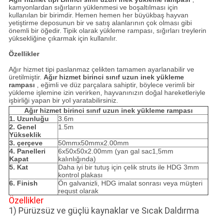
kamyonlardan sığırların yüklenmesi ve boşaltılması için
kullanılan bir birimdir.
Hemen hemen her büyükbaş hayvan
yetiştirme deposunun bir ve satış alanlarının çok olması gibi
önemli bir öğedir.
Tipik olarak yükleme rampası, sığırları treylerin
yüksekliğine çıkarmak için kullanılır.
Özellikler
Ağır hizmet tipi paslanmaz çelikten tamamen ayarlanabilir ve
üretilmiştir.
Ağır hizmet birinci sınıf uzun inek yükleme
rampası
, eğimli ve düz parçalara sahiptir, böylece verimli bir
yükleme işlemine izin verirken, hayvanınızın doğal hareketleriyle
işbirliği yapan bir yol yaratabilirsiniz.
Ağır hizmet birinci sınıf uzun inek yükleme rampası
1. Uzunluğu
3.6m
2. Genel
1.5m
Yükseklik
3. çerçeve
50mmx50mmx2.00mm
4. Panelleri
6x50x50x2.00mm (yan gal sac1,5mm
Kapat
kalınlığında)
5. Kat
Daha iyi bir tutuş için çelik struts ile HDG 3mm
kontrol plakası
6. Finish
Ön galvanizli, HDG imalat sonrası veya müşteri
requst olarak
Özellikler
1) Pürüzsüz ve güçlü kaynaklar ve Sıcak Daldırma