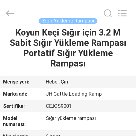
donwel
metal
products
co.,
ltd..
Sığır Yükleme Rampası
All
Rights
Koyun Keçi Sığır için 3.2 M
EV
Reserved.
Sabit Sığır Yükleme Rampası
ÜRÜN:%
Portatif Sığır Yükleme
S
Rampası
HAKKIMIZDA
Menşe yeri:
Hebei, Çin
Marka adı:
JH Cattle Loading Ramp
FABRIKA
Sertifika:
CE,IOS9001
TURU
Model
Sığır yükleme rampası
numarası:
KALITE