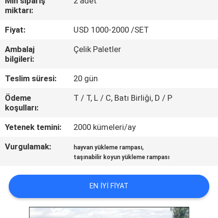
Min sipariş
2 adet
KONTROL
miktarı:
Fiyat:
USD 1000-2000 /SET
BIZIMLE
Ambalaj
Çelik Paletler
ILETIŞIME
bilgileri:
GEÇIN
Teslim süresi:
20 gün
Ödeme
T / T, L / C, Batı Birliği, D / P
BIR
koşulları:
TEKLIF
Yetenek temini:
2000 kümeleri/ay
ISTEĞI
Vurgulamak:
,
hayvan yükleme rampası
taşınabilir koyun yükleme rampası
SITE
HARITASI
EN IYI FIYAT
GIZLILIK