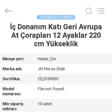
donwel
metal
products
co.,
ltd..
Avrupa At Atıkları
All
Rights
İç Donanım Katı Geri Avrupa
EV
Reserved.
At Çorapları 12 Ayaklar 220
ÜRÜN:%
cm Yükseklik
S
Menşe yeri:
Hebei, Çin
HAKKIMIZDA
Marka adı:
JH Horse Stall
Sertifika:
CE,IOS9001
FABRIKA
Model
File not found.
TURU
numarası:
Min sipariş
10 adet
KALITE
miktarı: