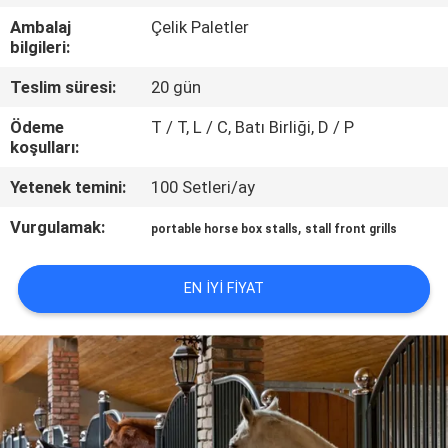
KONTROL
Ambalaj
Çelik Paletler
bilgileri:
BIZIMLE
Teslim süresi:
20 gün
ILETIŞIME
Ödeme
T / T, L / C, Batı Birliği, D / P
GEÇIN
koşulları:
Yetenek temini:
100 Setleri/ay
BIR
Vurgulamak:
,
portable horse box stalls
stall front grills
TEKLIF
ISTEĞI
EN IYI FIYAT
SITEMAP
GIZLILIK
POLITIKASI