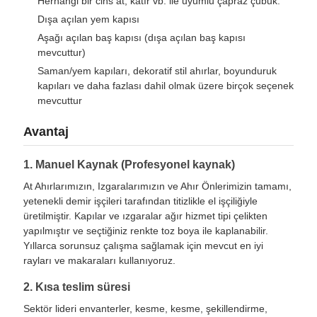
Herhangi bir cins at, katır vb. ile uyumlu çapraz çubuk.
Dışa açılan yem kapısı
Aşağı açılan baş kapısı (dışa açılan baş kapısı
mevcuttur)
Saman/yem kapıları, dekoratif stil ahırlar, boyunduruk
kapıları ve daha fazlası dahil olmak üzere birçok seçenek
mevcuttur
Avantaj
1. Manuel Kaynak (Profesyonel kaynak)
At Ahırlarımızın, Izgaralarımızın ve Ahır Önlerimizin tamamı,
yetenekli demir işçileri tarafından titizlikle el işçiliğiyle
üretilmiştir. Kapılar ve ızgaralar ağır hizmet tipi çelikten
yapılmıştır ve seçtiğiniz renkte toz boya ile kaplanabilir.
Yıllarca sorunsuz çalışma sağlamak için mevcut en iyi
rayları ve makaraları kullanıyoruz.
2. Kısa teslim süresi
Sektör lideri envanterler, kesme, kesme, şekillendirme,