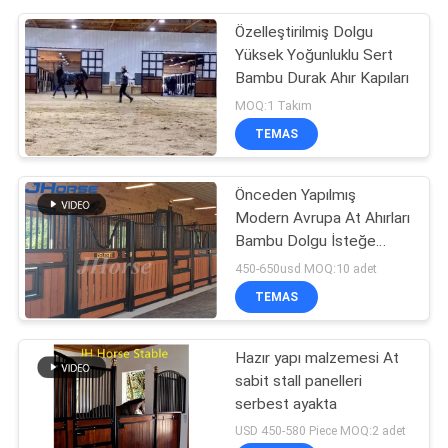
Özelleştirilmiş Dolgu
Yüksek Yoğunluklu Sert
Bambu Durak Ahır Kapıları
MOQ:1 Takım
TEMAS
Önceden Yapılmış
Modern Avrupa At Ahırları
Bambu Dolgu İsteğe
Bağlı
450-650usd MOQ:10 adet
TEMAS
Hazır yapı malzemesi At
sabit stall panelleri
serbest ayakta
USD 450-580 Piece MOQ:2 adet